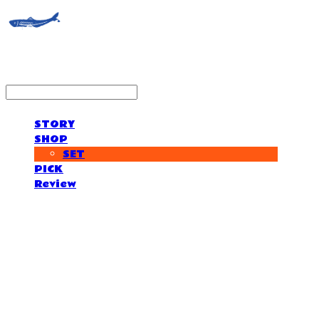
STORY
SHOP
SET
PICK
Review
거제도외포멸치