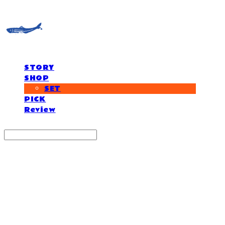
STORY
SHOP
SET
PICK
Review
Search
검색
Log In
로그인
Cart
장바구니