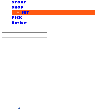
STORY
SHOP
SET
PICK
Review
Search
검색
Log In
로그인
Cart
장바구니
거제도외포멸치