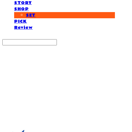
STORY
SHOP
SET
PICK
Review
Search
검색
Log In
로그인
Cart
장바구니
거제도외포멸치