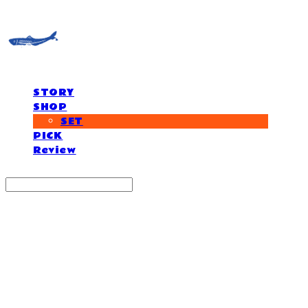
STORY
SHOP
SET
PICK
Review
Search
검색
Log In
로그인
Cart
장바구니