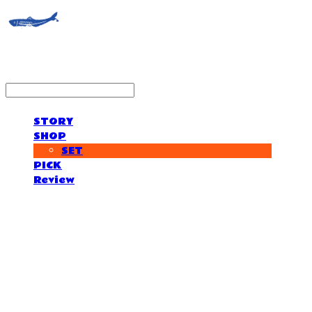
STORY
SHOP
SET
PICK
Review
거제도외포멸치