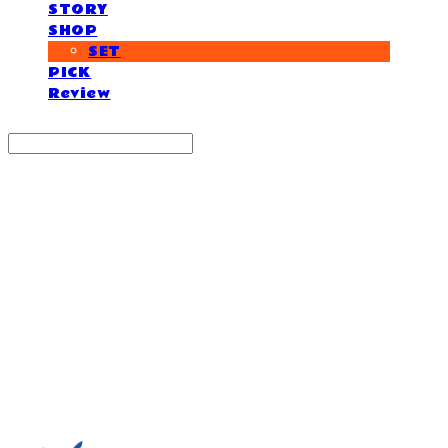
STORY
SHOP
SET
PICK
Review
Search
검색
Log In
로그인
Cart
장바구니
거제도외포멸치