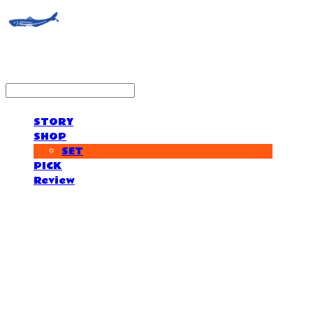
STORY
SHOP
SET
PICK
Review
거제도외포멸치