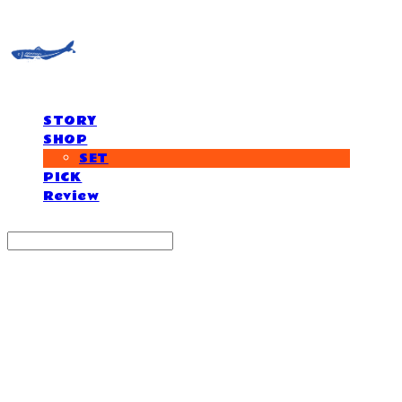
STORY
SHOP
SET
PICK
Review
Search
검색
Log In
로그인
Cart
장바구니