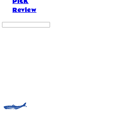
PICK
Review
Search
검색
Log In
로그인
Cart
장바구니
거제도외포멸치