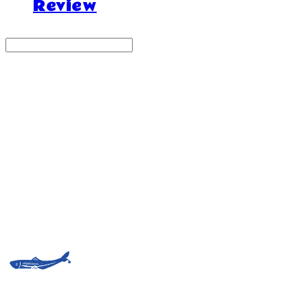
Review
Search
검색
Log In
로그인
Cart
장바구니
거제도외포멸치