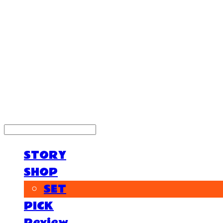
LOG IN
로그인
STORY
SHOP
SET
PICK