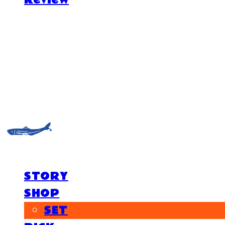
Review
거제도외포멸치
STORY
SHOP
SET