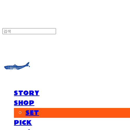
거제도외포멸치
STORY
SHOP
SET
PICK