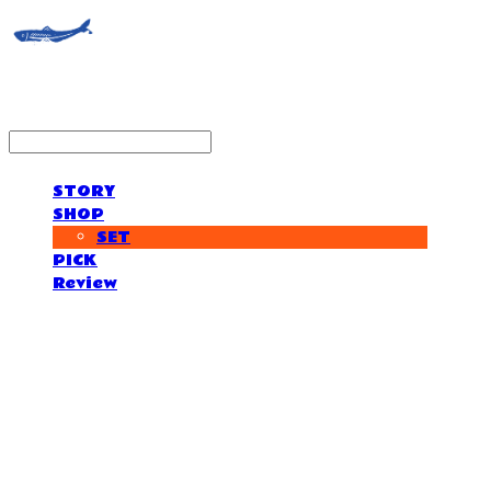
STORY
SHOP
SET
PICK
Review
거제도외포멸치