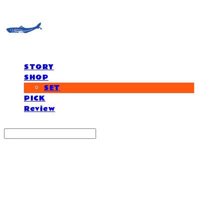
STORY
SHOP
SET
PICK
Review
Search
검색
Log In
로그인
Cart
장바구니