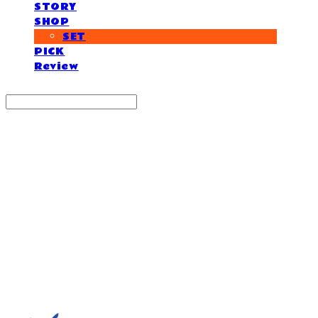
STORY
SHOP
SET
PICK
Review
Search
검색
Log In
로그인
Cart
장바구니
거제도외포멸치