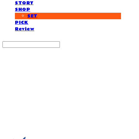
STORY
SHOP
SET
PICK
Review
Search
검색
Log In
로그인
Cart
장바구니
거제도외포멸치