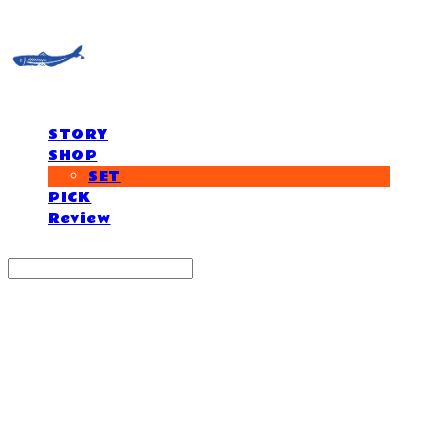
STORY
SHOP
SET
PICK
Review
Search
검색
Log In
로그인
Cart
장바구니