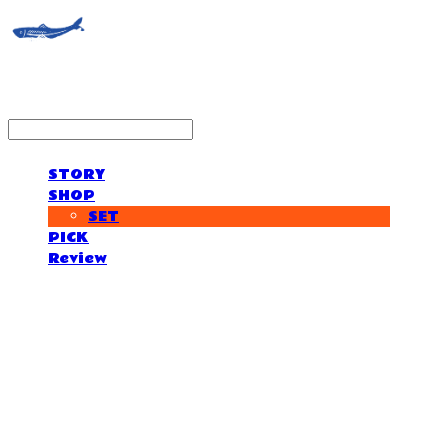
STORY
SHOP
SET
PICK
Review
거제도외포멸치